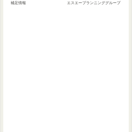
補足情報
エスエープランニンググループ