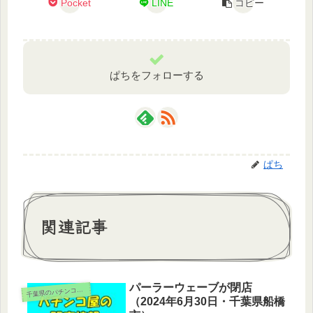
Pocket
LINE
コピー
ぱちをフォローする
ぱち
関連記事
パーラーウェーブが閉店
葉県のパチンコ屋の閉店
千
（2024年6月30日・千葉県船橋