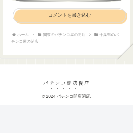
コメントを書き込む
ホーム
関東のパチンコ屋の閉店
千葉県のパ
チンコ屋の閉店
パチンコ開店閉店
© 2024 パチンコ開店閉店.