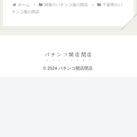
ホーム
関東のパチンコ屋の閉店
千葉県のパ
チンコ屋の閉店
パチンコ開店閉店
© 2024 パチンコ開店閉店.