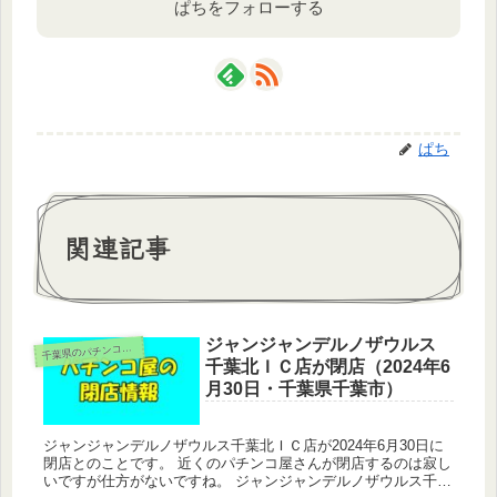
ぱちをフォローする
ぱち
関連記事
ジャンジャンデルノザウルス
葉県のパチンコ屋の閉店
千
千葉北ＩＣ店が閉店（2024年6
月30日・千葉県千葉市）
ジャンジャンデルノザウルス千葉北ＩＣ店が2024年6月30日に
閉店とのことです。 近くのパチンコ屋さんが閉店するのは寂し
いですが仕方がないですね。 ジャンジャンデルノザウルス千葉