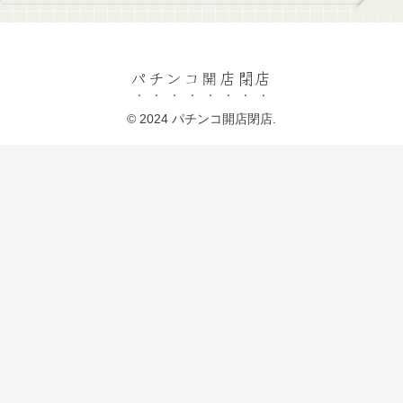
パチンコ開店閉店
© 2024 パチンコ開店閉店.