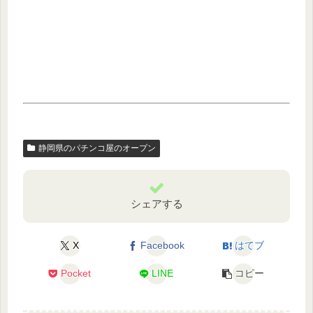
静岡県のパチンコ屋のオープン
シェアする
X
Facebook
はてブ
Pocket
LINE
コピー