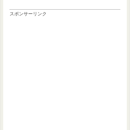
スポンサーリンク