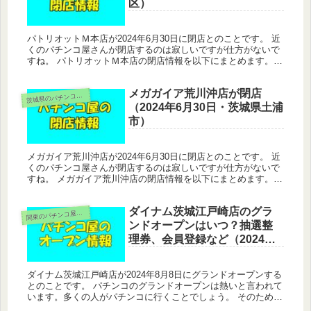
区）
パトリオットＭ本店が2024年6月30日に閉店とのことです。 近
くのパチンコ屋さんが閉店するのは寂しいですが仕方がないで
すね。 パトリオットＭ本店の閉店情報を以下にまとめます。下
がって確認ください。 パトリオットＭ本店の閉店情報 パトリ
オッ...
メガガイア荒川沖店が閉店
城県のパチンコ屋の閉店
茨
（2024年6月30日・茨城県土浦
市）
メガガイア荒川沖店が2024年6月30日に閉店とのことです。 近
くのパチンコ屋さんが閉店するのは寂しいですが仕方がないで
すね。 メガガイア荒川沖店の閉店情報を以下にまとめます。下
がって確認ください。 メガガイア荒川沖店の閉店情報 メガガ
イア...
ダイナム茨城江戸崎店のグラ
東のパチンコ屋のオープン情報一覧
関
ンドオープンはいつ？抽選整
理券、会員登録など（2024年8
月8日予定）
ダイナム茨城江戸崎店が2024年8月8日にグランドオープンする
とのことです。 パチンコのグランドオープンは熱いと言われて
います。多くの人がパチンコに行くことでしょう。 そのためオ
ープン日だけでなく抽選整理券配布、会員登録、一般入場など