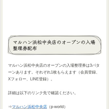
マルハン浜松中央店のオープンの入場
整理券配布
マルハン浜松中央店のオープンの入場整理券は3パタ
ーンあります。それぞれ1枚もらえます（会員登録、
Xフォロー、LINE登録）。
詳細は以下のリンク先で確認ください。
⇒
マルハン浜松中央店
（p-world）