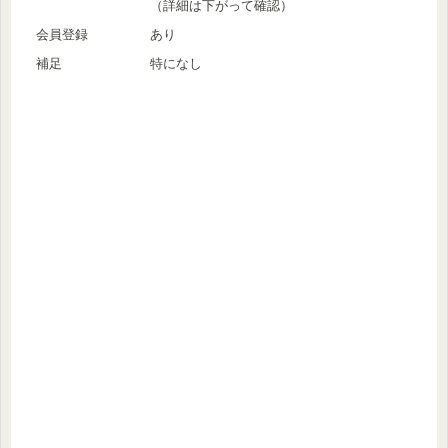
（詳細は下がって確認）
会員登録
あり
補足
特になし