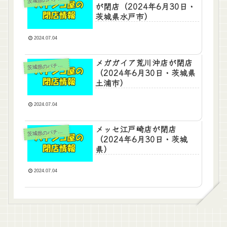
茨
が閉店（2024年6月30日・
茨城県水戸市）
2024.07.04
メガガイア荒川沖店が閉店
城県のパチンコ屋の閉店
茨
（2024年6月30日・茨城県
土浦市）
2024.07.04
メッセ江戸崎店が閉店
城県のパチンコ屋の閉店
茨
（2024年6月30日・茨城
県）
2024.07.04