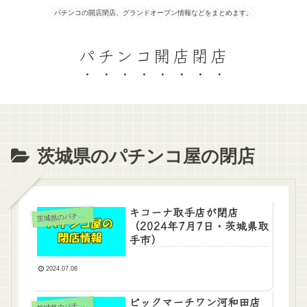
パチンコの開店閉店、グランドオープン情報などをまとめます。
パチンコ開店閉店
茨城県のパチンコ屋の閉店
キコーナ取手店が閉店
城県のパチンコ屋の閉店
茨
（2024年7月7日・茨城県取
手市）
2024.07.08
ビックマーチワン河和田店
城県のパチンコ屋の閉店