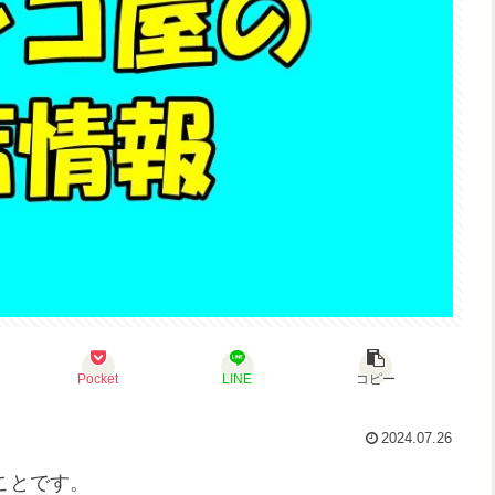
Pocket
LINE
コピー
2024.07.26
のことです。