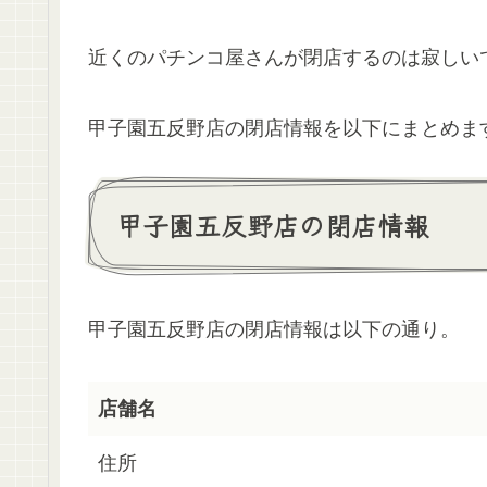
近くのパチンコ屋さんが閉店するのは寂しい
甲子園五反野店の閉店情報を以下にまとめま
甲子園五反野店の閉店情報
甲子園五反野店の閉店情報は以下の通り。
店舗名
住所