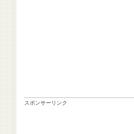
スポンサーリンク