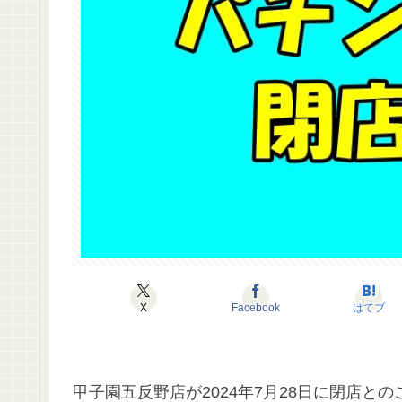
X
Facebook
はてブ
甲子園五反野店が2024年7月28日に閉店と