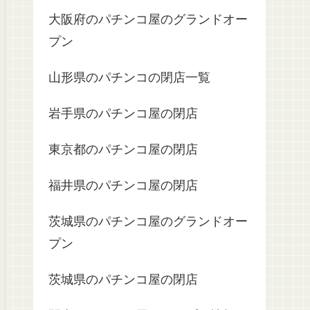
大阪府のパチンコ屋のグランドオー
プン
山形県のパチンコの閉店一覧
岩手県のパチンコ屋の閉店
東京都のパチンコ屋の閉店
福井県のパチンコ屋の閉店
茨城県のパチンコ屋のグランドオー
プン
茨城県のパチンコ屋の閉店