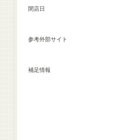
閉店日
参考外部サイト
補足情報