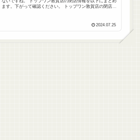
ないですね。 トップワン敦賀店の閉店情報を以下にまとめ
ます。下がって確認ください。 トップワン敦賀店の閉店情
報 トップワン敦賀店...
2024.07.25