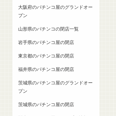
大阪府のパチンコ屋のグランドオー
プン
山形県のパチンコの閉店一覧
岩手県のパチンコ屋の閉店
東京都のパチンコ屋の閉店
福井県のパチンコ屋の閉店
茨城県のパチンコ屋のグランドオー
プン
茨城県のパチンコ屋の閉店