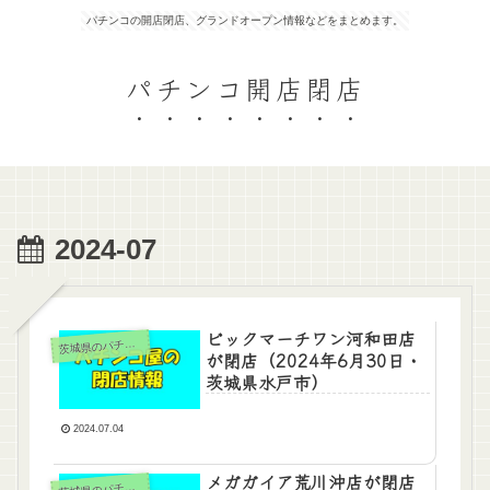
パチンコの開店閉店、グランドオープン情報などをまとめます。
パチンコ開店閉店
2024-07
ビックマーチワン河和田店
城県のパチンコ屋の閉店
茨
が閉店（2024年6月30日・
茨城県水戸市）
2024.07.04
メガガイア荒川沖店が閉店
城県のパチンコ屋の閉店